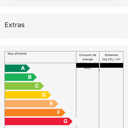
Extras
Muy eficiente
Consumo de
Emisiones
2
energía
(Kg CO
/ m
2
2
(KW h / m
año):
A
año):
B
C
D
E
F
G