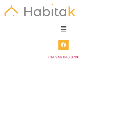
+34 946 048 8700
Casas adosadas – Castro-Urdiales –