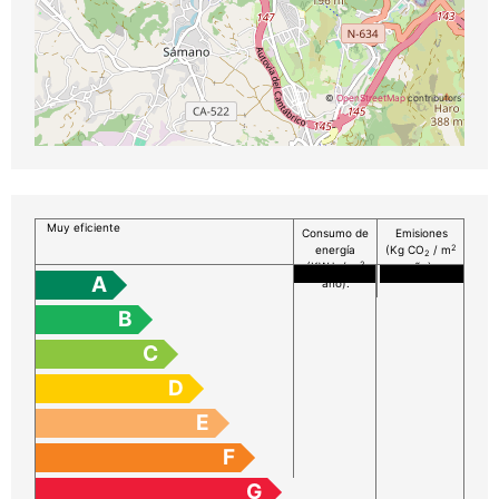
©
OpenStreetMap
contributors
Muy eficiente
Consumo de
Emisiones
2
energía
(Kg CO
/ m
2
2
(KW h / m
año):
A
año):
B
C
D
E
F
G