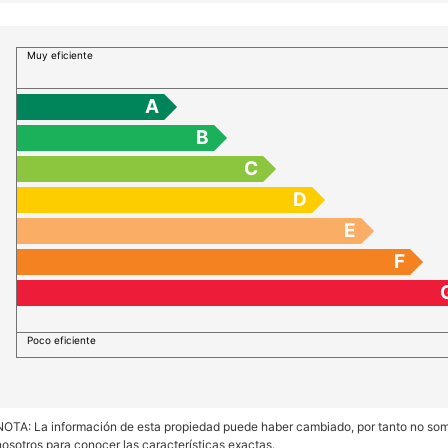
Muy eficiente
A
B
C
D
E
F
Poco eficiente
NOTA: La información de esta propiedad puede haber cambiado, por tanto no somos
nosotros para conocer las características exactas.