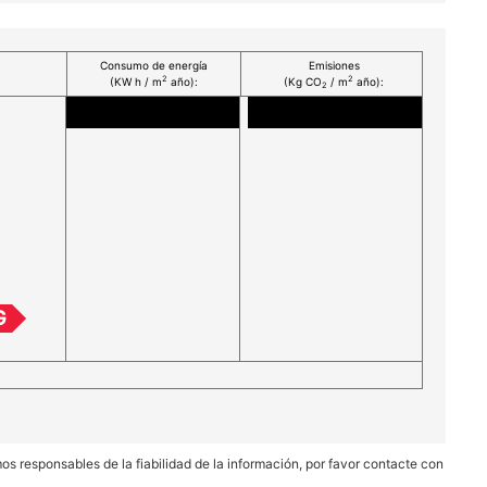
Consumo de energía
Emisiones
2
2
(KW h / m
año):
(Kg CO
/ m
año):
2
G
 responsables de la fiabilidad de la información, por favor contacte con