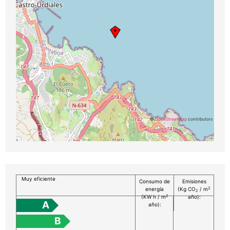
©
OpenStreetMap
contributors
Muy eficiente
Consumo de
Emisiones
2
energía
(Kg CO
/ m
2
2
(KW h / m
año):
A
año):
B