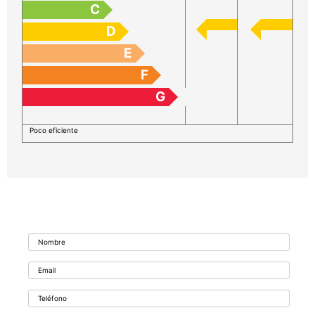
C
D
E
F
G
Poco eficiente
Formulario de contacto