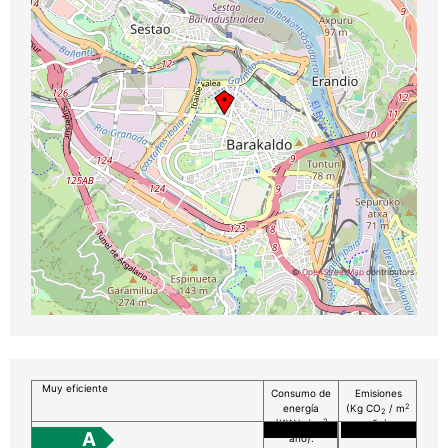
©
OpenStreetMap
contributors
Muy eficiente
Consumo de
Emisiones
2
energía
(Kg CO
/ m
2
2
(KW h / m
año):
A
año):