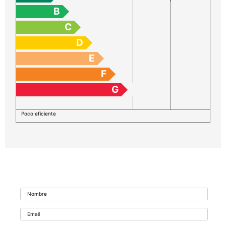
B
C
D
E
F
G
Poco eficiente
Formulario de contacto