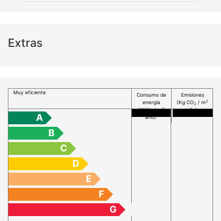
Extras
Muy eficiente
Consumo de
Emisiones
2
energía
(Kg CO
/ m
2
2
(KW h / m
año):
A
año):
B
C
D
E
F
G