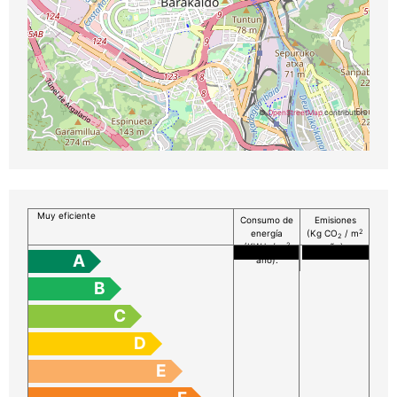
©
OpenStreetMap
contributors
Muy eficiente
Consumo de
Emisiones
2
energía
(Kg CO
/ m
2
2
(KW h / m
año):
A
año):
B
C
D
E